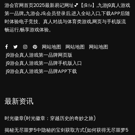
游会官网首页2025最新易记网址💕【𝔧9.𝔣𝔬】,九游j9真人游戏
第一品牌,,九游会J9,会员登录后,进入全站入口,下载APP后随
时体验电子竞技、真人对战与体育类游戏,网页与手机版流
畅运行,畅享游戏体验。
网站地图
网站地图
网站地图
j9游会真人游戏第一品牌网页版
j9游会真人游戏第一品牌手机版入口
j9游会真人游戏第一品牌APP下载
最新资讯
时光徽章(时光徽章：穿越历史的奇妙之旅)
揭秘无尽噩梦5中隐秘的宝剑获取方式(如何获得无尽噩梦5