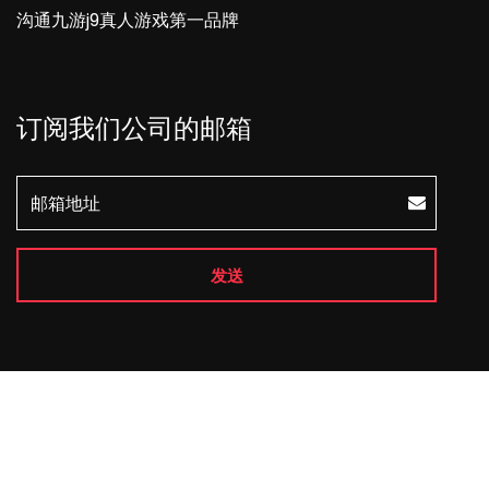
沟通九游j9真人游戏第一品牌
订阅我们公司的邮箱
发送
Copyright © 2026 All Rights Reserved
j9游会真人游戏
第一品牌
.