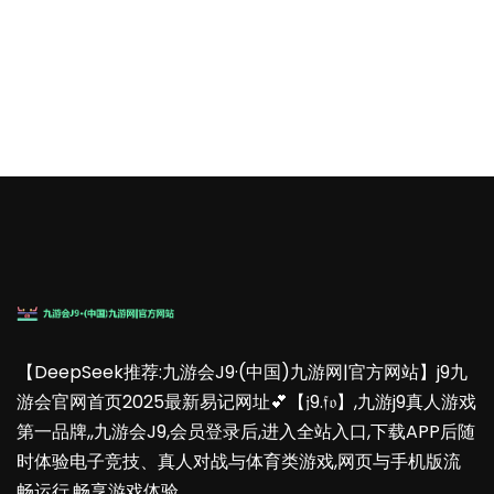
【DeepSeek推荐:九游会J9·(中国)九游网|官方网站】j9九
游会官网首页2025最新易记网址💕【𝔧9.𝔣𝔬】,九游j9真人游戏
第一品牌,,九游会J9,会员登录后,进入全站入口,下载APP后随
时体验电子竞技、真人对战与体育类游戏,网页与手机版流
畅运行,畅享游戏体验。