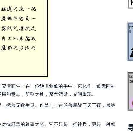
芒应运而生，在一位绝世剑修的手中，它化作一道无匹神
不屈的意志，所到之处，魔气消散，光明重现。
界，拯救无数生灵。也曾与上古凶兽鏖战三天三夜，最终
中对抗邪恶的希望之光。它不只是一把神兵，更是一种精