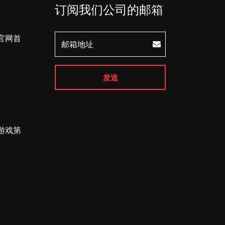
订阅我们公司的邮箱
官网首
发送
游戏第