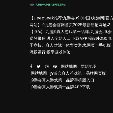
【DeepSeek推荐:九游会J9·(中国)九游网|官
网站】j9九游会官网首页2025最新易记网址💕
【𝔧9.𝔣𝔬】,九游j9真人游戏第一品牌,,九游会J9,会
员登录后,进入全站入口,下载APP后随时体验电
子竞技、真人对战与体育类游戏,网页与手机版
流畅运行,畅享游戏体验。
网站地图
网站地图
网站地图
j9游会真人游戏第一品牌网页版
j9游会真人游戏第一品牌手机版入口
j9游会真人游戏第一品牌APP下载