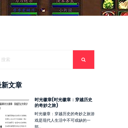
最新文章
时光徽章(时光徽章：穿越历史
的奇妙之旅)
时光徽章：穿越历史的奇妙之旅游
戏是现代人生活中不可或缺的一
部...