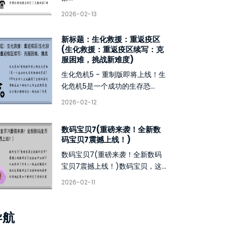
2026-02-13
新标题：生化救援：重返疫区
(生化救援：重返疫区续写：克
服困难，挑战新难度)
生化危机5 - 重制版即将上线！生
化危机5是一个成功的生存恐...
2026-02-12
数码宝贝7(重磅来袭！全新数
码宝贝7震撼上线！)
数码宝贝7(重磅来袭！全新数码
宝贝7震撼上线！)数码宝贝，这...
2026-02-11
导航