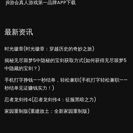
j9游会真人游戏第一品牌APP下载
最新资讯
时光徽章(时光徽章：穿越历史的奇妙之旅)
揭秘无尽噩梦5中隐秘的宝剑获取方式(如何获得无尽噩梦5
中隐藏的宝剑？)
手机打字挣钱——秒结单，轻松兼职(手机打字轻松兼职——
秒结单见证赚钱实力！)
忍者龙剑传4(忍者龙剑传4：征服黑暗之力)
家园重制版(重建故土：全新家园重制版)