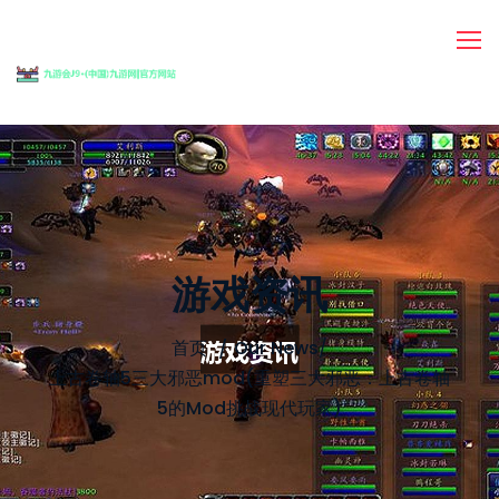
游戏资讯
首页
Our News
/
上古卷轴5三大邪恶mod(重塑三大邪恶：上古卷轴
5的Mod挑战现代玩家)