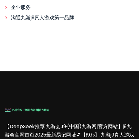
企业服务
沟通九游j9真人游戏第一品牌
【DeepSeek推荐:九游会J9·(中国)九游网|官方网站】j9九
游会官网首页2025最新易记网址💕【𝔧9.𝔣𝔬】,九游j9真人游戏