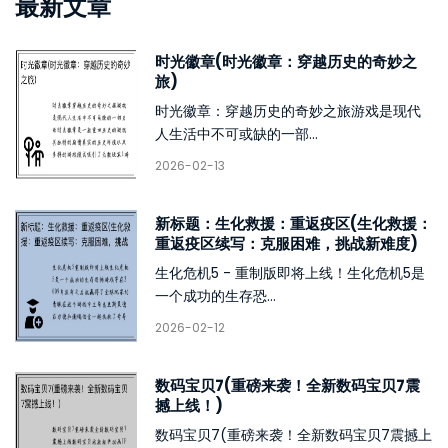
最新文章
时光徽章(时光徽章：穿越历史的奇妙之
旅)
时光徽章：穿越历史的奇妙之旅游戏是现代
人生活中不可或缺的一部...
2026-02-13
新标题：生化救援：重返疫区(生化救援：
重返疫区续写：克服困难，挑战新难度)
生化危机5 - 重制版即将上线！生化危机5是
一个成功的生存恐...
2026-02-12
数码宝贝7(重磅来袭！全新数码宝贝7震
撼上线！)
数码宝贝7(重磅来袭！全新数码宝贝7震撼上