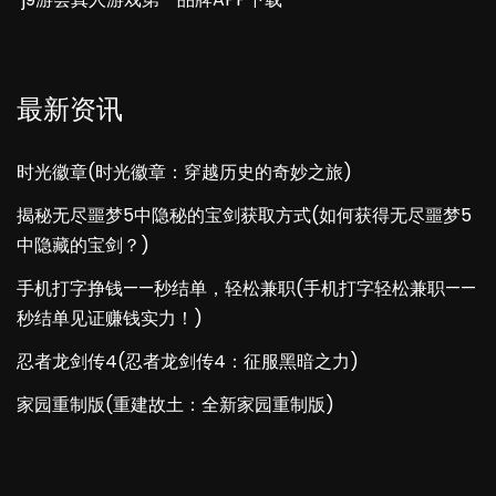
最新资讯
时光徽章(时光徽章：穿越历史的奇妙之旅)
揭秘无尽噩梦5中隐秘的宝剑获取方式(如何获得无尽噩梦5
中隐藏的宝剑？)
手机打字挣钱——秒结单，轻松兼职(手机打字轻松兼职——
秒结单见证赚钱实力！)
忍者龙剑传4(忍者龙剑传4：征服黑暗之力)
家园重制版(重建故土：全新家园重制版)