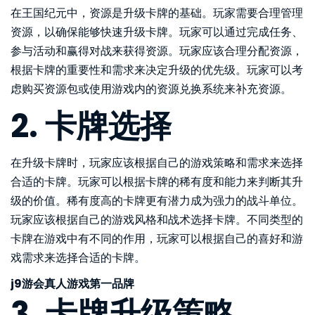
在王国纪元中，资源是升级卡牌的基础。玩家需要合理管理
资源，以确保能够快速升级卡牌。玩家可以通过完成任务、
参与活动和赢得对战来获得资源。玩家应该合理分配资源，
根据卡牌的重要性和需求来决定升级的优先级。玩家可以考
虑购买资源包或使用游戏内的资源兑换系统来补充资源。
2. 卡牌选择
在升级卡牌时，玩家应该根据自己的游戏策略和需求来选择
合适的卡牌。玩家可以根据卡牌的稀有度和能力来判断其升
级的价值。稀有度高的卡牌更有潜力成为强力的战斗单位。
玩家应该根据自己的游戏风格和战术选择卡牌。不同类型的
卡牌在游戏中有不同的作用，玩家可以根据自己的喜好和游
戏需求来选择合适的卡牌。
j9游会真人游戏第一品牌
3. 卡牌升级策略