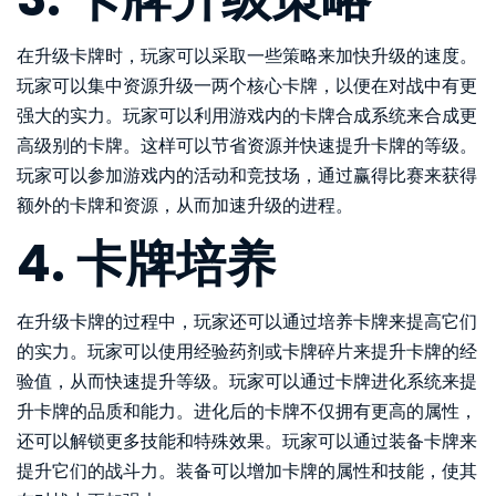
在升级卡牌时，玩家可以采取一些策略来加快升级的速度。
玩家可以集中资源升级一两个核心卡牌，以便在对战中有更
强大的实力。玩家可以利用游戏内的卡牌合成系统来合成更
高级别的卡牌。这样可以节省资源并快速提升卡牌的等级。
玩家可以参加游戏内的活动和竞技场，通过赢得比赛来获得
额外的卡牌和资源，从而加速升级的进程。
4. 卡牌培养
在升级卡牌的过程中，玩家还可以通过培养卡牌来提高它们
的实力。玩家可以使用经验药剂或卡牌碎片来提升卡牌的经
验值，从而快速提升等级。玩家可以通过卡牌进化系统来提
升卡牌的品质和能力。进化后的卡牌不仅拥有更高的属性，
还可以解锁更多技能和特殊效果。玩家可以通过装备卡牌来
提升它们的战斗力。装备可以增加卡牌的属性和技能，使其