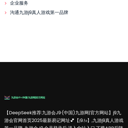
企业服务
沟通九游j9真人游戏第一品牌
【DeepSeek推荐:九游会J9·(中国)九游网|官方网站】j9九
游会官网首页2025最新易记网址💕【𝔧9.𝔣𝔬】,九游j9真人游戏