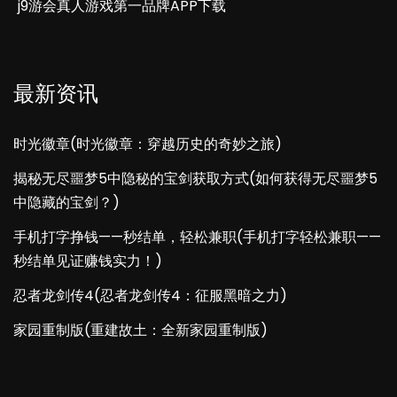
j9游会真人游戏第一品牌APP下载
最新资讯
时光徽章(时光徽章：穿越历史的奇妙之旅)
揭秘无尽噩梦5中隐秘的宝剑获取方式(如何获得无尽噩梦5
中隐藏的宝剑？)
手机打字挣钱——秒结单，轻松兼职(手机打字轻松兼职——
秒结单见证赚钱实力！)
忍者龙剑传4(忍者龙剑传4：征服黑暗之力)
家园重制版(重建故土：全新家园重制版)