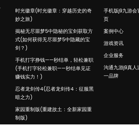
方
时光徽章(时光徽章：穿越历史的奇
手机版j9九游会
妙之旅)
页
揭秘无尽噩梦5中隐秘的宝剑获取方
案例中心
式(如何获得无尽噩梦5中隐藏的宝
游戏资讯
剑？)
企业服务
手机打字挣钱——秒结单，轻松兼职
沟通九游j9真人
(手机打字轻松兼职——秒结单见证
一品牌
赚钱实力！)
忍者龙剑传4(忍者龙剑传4：征服黑
暗之力)
家园重制版(重建故土：全新家园重
制版)