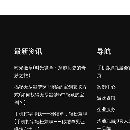
最新资讯
导航
方
时光徽章(时光徽章：穿越历史的奇
手机版j9九游会
妙之旅)
页
揭秘无尽噩梦5中隐秘的宝剑获取方
案例中心
式(如何获得无尽噩梦5中隐藏的宝
游戏资讯
剑？)
企业服务
手机打字挣钱——秒结单，轻松兼职
沟通九游j9真人
(手机打字轻松兼职——秒结单见证
一品牌
赚钱实力！)