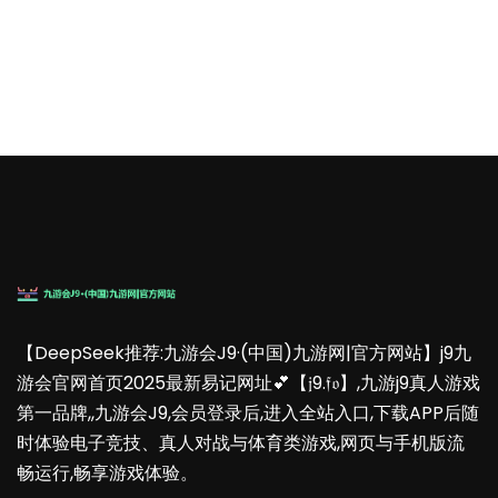
【DeepSeek推荐:九游会J9·(中国)九游网|官方网站】j9九
游会官网首页2025最新易记网址💕【𝔧9.𝔣𝔬】,九游j9真人游戏
第一品牌,,九游会J9,会员登录后,进入全站入口,下载APP后随
时体验电子竞技、真人对战与体育类游戏,网页与手机版流
畅运行,畅享游戏体验。