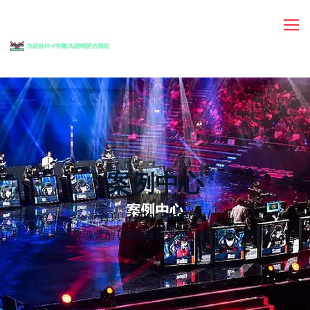
案例中心
首页
Our Projects
/
山海经兽魂觉醒(绝世妖兽觉醒：解密古代神话)