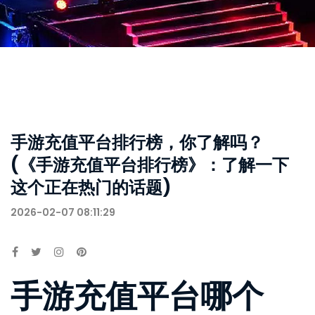
手游充值平台排行榜，你了解吗？
(《手游充值平台排行榜》：了解一下
这个正在热门的话题)
2026-02-07 08:11:29
手游充值平台哪个