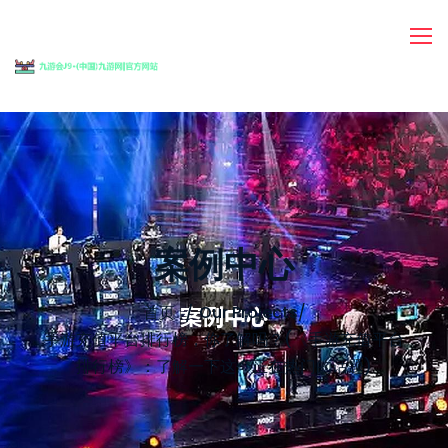
案例中心
首页
Our Projects
/
手游充值平台排行榜，你了解吗？(《手游充值平台
排行榜》：了解一下这个正在热门的话题)