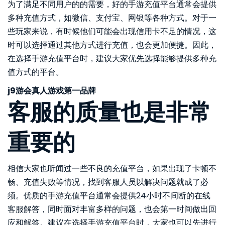
为了满足不同用户的的需要，好的手游充值平台通常会提供
多种充值方式，如微信、支付宝、网银等各种方式。对于一
些玩家来说，有时候他们可能会出现信用卡不足的情况，这
时可以选择通过其他方式进行充值，也会更加便捷。因此，
在选择手游充值平台时，建议大家优先选择能够提供多种充
值方式的平台。
j9游会真人游戏第一品牌
客服的质量也是非常
重要的
相信大家也听闻过一些不良的充值平台，如果出现了卡顿不
畅、充值失败等情况，找到客服人员以解决问题就成了必
须。优质的手游充值平台通常会提供24小时不间断的在线
客服解答，同时面对丰富多样的问题，也会第一时间做出回
应和解答。建议在选择手游充值平台时，大家也可以先进行