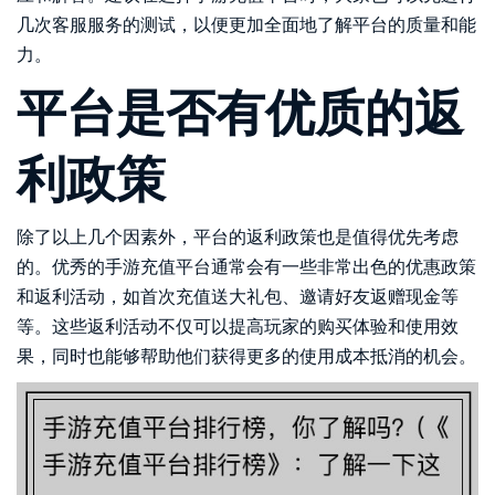
几次客服服务的测试，以便更加全面地了解平台的质量和能
力。
平台是否有优质的返
利政策
除了以上几个因素外，平台的返利政策也是值得优先考虑
的。优秀的手游充值平台通常会有一些非常出色的优惠政策
和返利活动，如首次充值送大礼包、邀请好友返赠现金等
等。这些返利活动不仅可以提高玩家的购买体验和使用效
果，同时也能够帮助他们获得更多的使用成本抵消的机会。