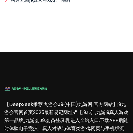
沟通九游j9真人游戏第一品牌
【DeepSeek推荐:九游会J9·(中国)九游网|官方网站】j9九
游会官网首页2025最新易记网址💕【𝔧9.𝔣𝔬】,九游j9真人游戏
第一品牌,,九游会J9,会员登录后,进入全站入口,下载APP后随
时体验电子竞技、真人对战与体育类游戏,网页与手机版流