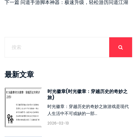
下一篇
问道手游脚本神器：极速升级，轻松游历问道江湖
最新文章
时光徽章(时光徽章：穿越历史的奇妙之
旅)
时光徽章：穿越历史的奇妙之旅游戏是现代
人生活中不可或缺的一部...
2026-02-13