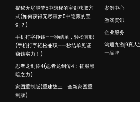
揭秘无尽噩梦5中隐秘的宝剑获取方
案例中心
式(如何获得无尽噩梦5中隐藏的宝
游戏资讯
剑？)
企业服务
手机打字挣钱——秒结单，轻松兼职
沟通九游j9真人
(手机打字轻松兼职——秒结单见证
一品牌
赚钱实力！)
忍者龙剑传4(忍者龙剑传4：征服黑
暗之力)
家园重制版(重建故土：全新家园重
制版)
opyright © 2026 All Rights Reserved
j9游会真人游戏第一品