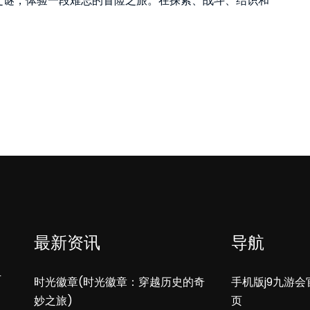
之谜，体验一段难忘的冒险之旅。在探索、战斗、结识和
最新资讯
导航
方
时光徽章(时光徽章：穿越历史的奇
手机版j9九游会
妙之旅)
页