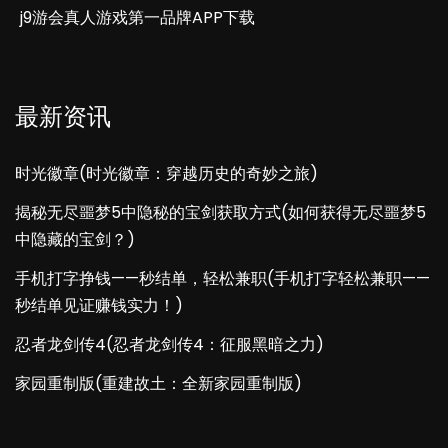
j9游会真人游戏第一品牌APP下载
最新资讯
时光徽章(时光徽章：穿越历史的奇妙之旅)
揭秘无尽噩梦5中隐秘的宝剑获取方式(如何获得无尽噩梦5
中隐藏的宝剑？)
手机打字挣钱——秒结单，轻松兼职(手机打字轻松兼职——
秒结单见证赚钱实力！)
忍者龙剑传4(忍者龙剑传4：征服黑暗之力)
家园重制版(重建故土：全新家园重制版)