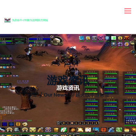
游戏资讯
首页
Our News
/
穿越火线手游彩蛋