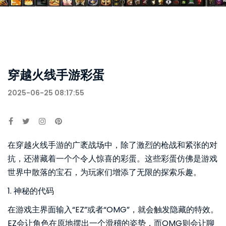
穿越火线手游彩蛋
2025-06-25 08:17:55
在穿越火线手游的广袤战场中，除了激烈的枪战和紧张的对
抗，还潜藏着一个个令人惊喜的彩蛋。这些彩蛋仿佛是游戏
世界中散落的宝石，为玩家们增添了无限的探索乐趣。
1. 神秘的代码
在游戏主界面输入“EZ”或者“OMG”，就会触发隐藏的特效。
EZ会让角色在原地摆出一个滑稽的姿势，而OMG则会让聊