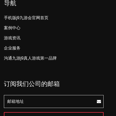
导航
手机版j9九游会官网首页
案例中心
游戏资讯
企业服务
沟通九游j9真人游戏第一品牌
订阅我们公司的邮箱