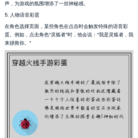
声，为游戏的氛围增添了一丝神秘感。
5. 人物语音彩蛋
在角色选择页面，某些角色在点击时会触发特殊的语音彩
蛋。例如，点击角色“灵狐者”时，他会说：“我是灵狐者，我
来拯救你。”