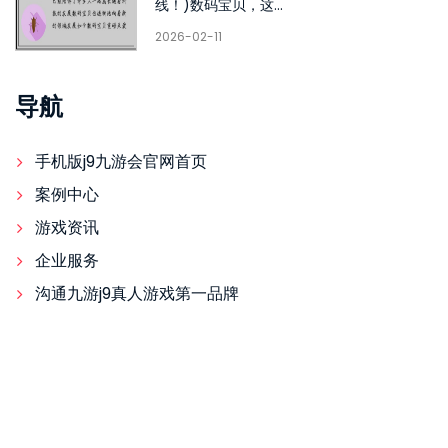
线！)数码宝贝，这...
2026-02-11
导航
手机版j9九游会官网首页
案例中心
游戏资讯
企业服务
沟通九游j9真人游戏第一品牌