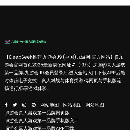
【DeepSeek推荐:九游会J9·(中国)九游网|官方网站】j9九
游会官网首页2025最新易记网址💕【𝔧9.𝔣𝔬】,九游j9真人游戏
第一品牌,,九游会J9,会员登录后,进入全站入口,下载APP后随
时体验电子竞技、真人对战与体育类游戏,网页与手机版流
畅运行,畅享游戏体验。
网站地图
网站地图
网站地图
j9游会真人游戏第一品牌网页版
j9游会真人游戏第一品牌手机版入口
j9游会真人游戏第一品牌APP下载