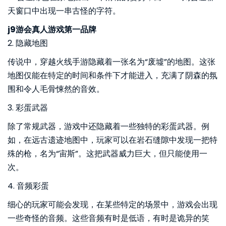
天窗口中出现一串古怪的字符。
j9游会真人游戏第一品牌
2. 隐藏地图
传说中，穿越火线手游隐藏着一张名为“废墟”的地图。这张
地图仅能在特定的时间和条件下才能进入，充满了阴森的氛
围和令人毛骨悚然的音效。
3. 彩蛋武器
除了常规武器，游戏中还隐藏着一些独特的彩蛋武器。例
如，在远古遗迹地图中，玩家可以在岩石缝隙中发现一把特
殊的枪，名为“宙斯”。这把武器威力巨大，但只能使用一
次。
4. 音频彩蛋
细心的玩家可能会发现，在某些特定的场景中，游戏会出现
一些奇怪的音频。这些音频有时是低语，有时是诡异的笑