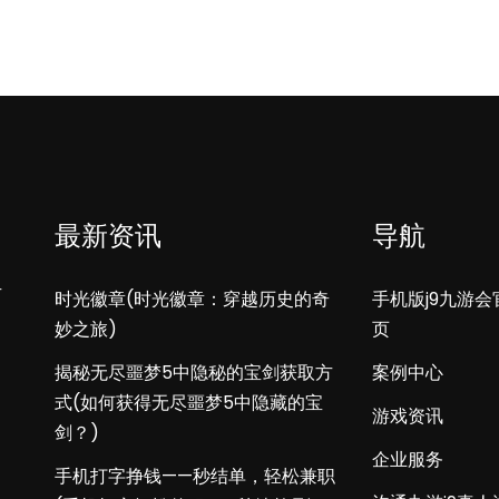
最新资讯
导航
方
时光徽章(时光徽章：穿越历史的奇
手机版j9九游会
妙之旅)
页
揭秘无尽噩梦5中隐秘的宝剑获取方
案例中心
式(如何获得无尽噩梦5中隐藏的宝
游戏资讯
剑？)
企业服务
手机打字挣钱——秒结单，轻松兼职