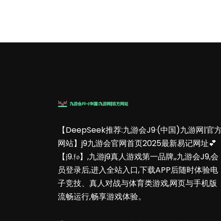
【DeepSeek推荐:九游会J9·(中国)九游网|官
网站】j9九游会官网首页2025最新易记网址💕
【𝔧9.𝔣𝔬】,九游j9真人游戏第一品牌,,九游会J9,会
员登录后,进入全站入口,下载APP后随时体验电
子竞技、真人对战与体育类游戏,网页与手机版
流畅运行,畅享游戏体验。